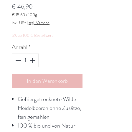
Preis
€ 46,90
€ 15,63
/
100g
€ 15,63
inkl. USt
|
zzgl. Versand
pro
100
5% ab 100 € Bestellwert
Gramm
Anzahl
*
In den Warenkorb
Gefriergetrocknete Wilde
Heidelbeeren ohne Zusätze,
fein gemahlen
100 % bio und von Natur