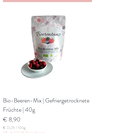
4
3
p
r
o
1
0
0
G
r
a
m
m
Bio-Beeren-Mix | Gefriergetrocknete
Früchte | 40g
Preis
€ 8,90
€ 22,25
/
100g
€
5% ab 100 € Bestellwert