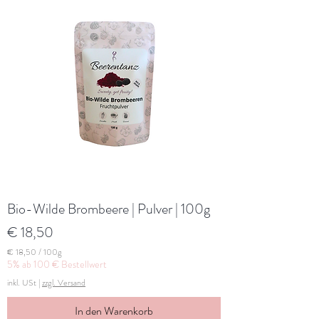
p
r
o
1
0
0
G
r
a
m
m
Bio-Wilde Brombeere | Pulver | 100g
Preis
€ 18,50
€ 18,50
/
100g
€
5% ab 100 € Bestellwert
inkl. USt
|
zzgl. Versand
1
8
,
In den Warenkorb