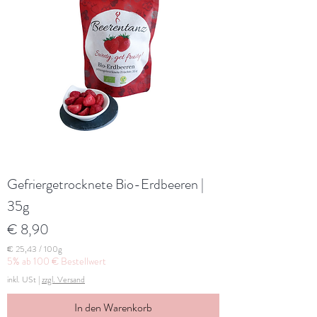
Gefriergetrocknete Bio-Erdbeeren |
35g
Preis
€ 8,90
€ 25,43
/
100g
€
5% ab 100 € Bestellwert
inkl. USt
|
zzgl. Versand
2
5
,
In den Warenkorb