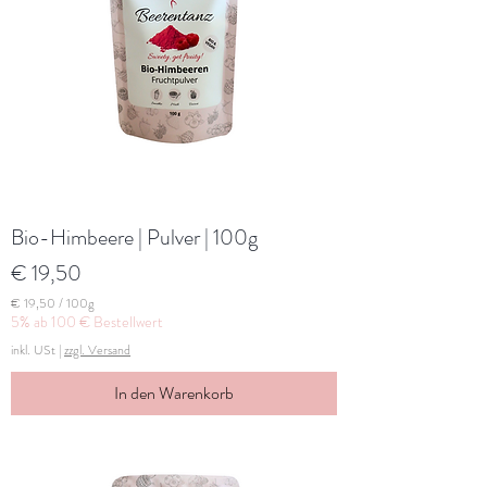
G
r
a
m
m
Bio-Himbeere | Pulver | 100g
Preis
€ 19,50
€ 19,50
/
100g
€
5% ab 100 € Bestellwert
inkl. USt
|
zzgl. Versand
1
9
,
In den Warenkorb
5
0
p
r
o