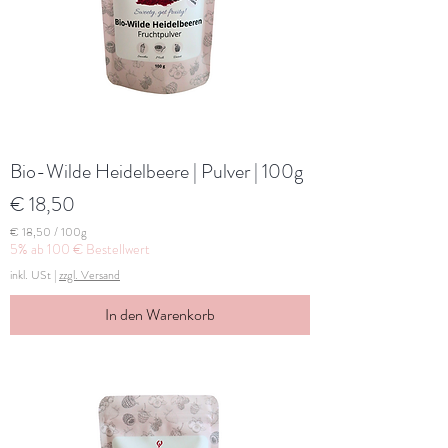
m
m
Bio-Wilde Heidelbeere | Pulver | 100g
Preis
€ 18,50
€ 18,50
/
100g
€
5% ab 100 € Bestellwert
inkl. USt
|
zzgl. Versand
1
8
,
In den Warenkorb
5
0
p
r
o
1
0
0