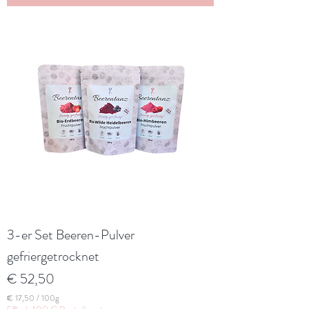
5
0
p
r
o
1
0
0
G
r
a
m
m
3-er Set Beeren-Pulver
gefriergetrocknet
Preis
€ 52,50
€ 17,50
/
100g