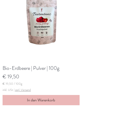
1
0
0
G
r
a
m
m
Bio-Erdbeere | Pulver | 100g
Preis
€ 19,50
€ 19,50
/
100g
€
inkl. USt
|
zzgl. Versand
1
In den Warenkorb
9
,
5
0