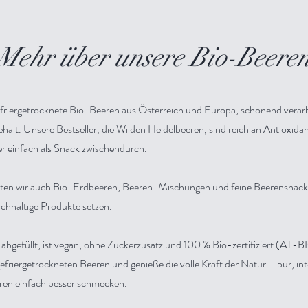
m
m
Mehr über unsere Bio-Beere
efriergetrocknete Bio-Beeren aus Österreich und Europa, schonend verar
lt. Unsere Bestseller, die Wilden Heidelbeeren, sind reich an Antioxidan
r einfach als Snack zwischendurch.
en wir auch Bio-Erdbeeren, Beeren-Mischungen und feine Beerensnacks an
chhaltige Produkte setzen.
 abgefüllt, ist vegan, ohne Zuckerzusatz und 100 % Bio-zertifiziert (AT
gefriergetrockneten Beeren und genieße die volle Kraft der Natur – pur, int
ren einfach besser schmecken.