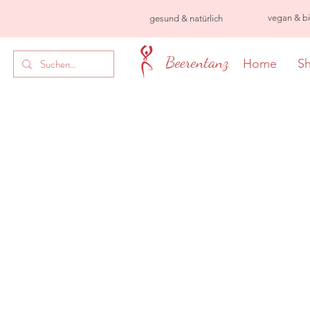
vegan & bio
gesund &
natürlich
Beerentanz
Home
S