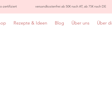
-zertifiziert
versandkostenfrei ab 50€ nach AT, ab 75€ nach DE
hop
Rezepte & Ideen
Blog
Über uns
Über d