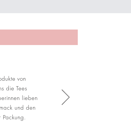
odukte von
s die Tees
berinnen lieben
hmack und den
r Packung.