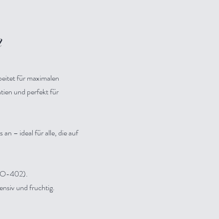
n
beitet für maximalen
tien und perfekt für
 – ideal für alle, die auf
-BIO-402).
ensiv und fruchtig.