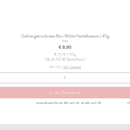
Gefriergetrocknete Bio-Wilde Heidelbeeren | 45g
Preis
€ 8,90
€ 19,78
/
100g
5% ab 100 € Bestellwert
€
inkl. USt
|
zzgl. Versand
1
9
,
7
8
p
In den Warenkorb
r
o
ve
versandkostenfrei ab 30€ nach AT, ab 60€ nach DE
1
0
0
G
r
a