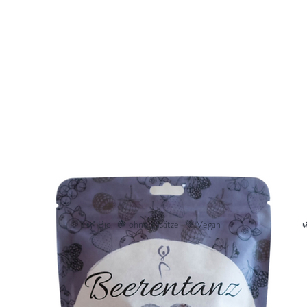
🌿 Bio | 🍇 ohne Zusätze | 💚 Vegan
