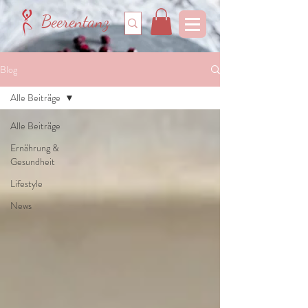
Beerentanz
Blog
Alle Beiträge
Alle Beiträge
Ernährung &
Gesundheit
Lifestyle
News