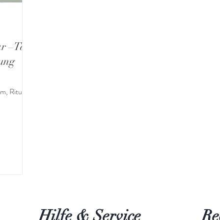
ar –Tag
ung
m, Rituale
Hilfe & Service
Re