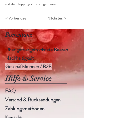
mit den Topping-Zutaten garnieren.
< Vorheriges
Nächstes >
Beerentanz
Über gefriergetrocknete Beeren
Nachhaltigkeit
Geschäftskunden / B2B
Hilfe & Service
FAQ
Versand & Rücksendungen
Zahlungsmethoden
Kontakt