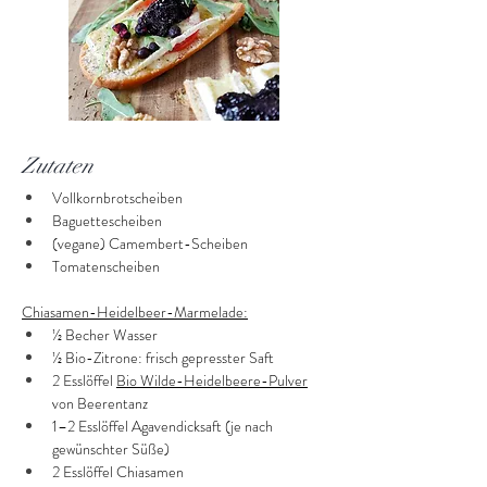
Zutaten
Vollkornbrotscheiben
Baguettescheiben
(vegane) Camembert-Scheiben
Tomatenscheiben
Chiasamen-Heidelbeer-Marmelade:
½ Becher Wasser
½ Bio-Zitrone: frisch gepresster Saft
2 Esslöffel 
Bio Wilde-Heidelbeere-Pulver
von Beerentanz
1–2 Esslöffel Agavendicksaft (je nach 
gewünschter Süße)
2 Esslöffel Chiasamen